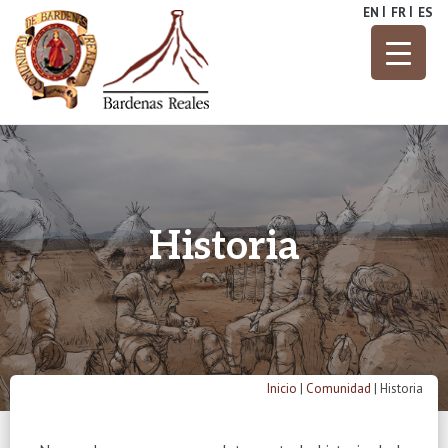
Skip
EN
FR
ES
to
content
Parque Natural
Bardenas
Reales
Historia
Inicio
|
Comunidad
|
Historia