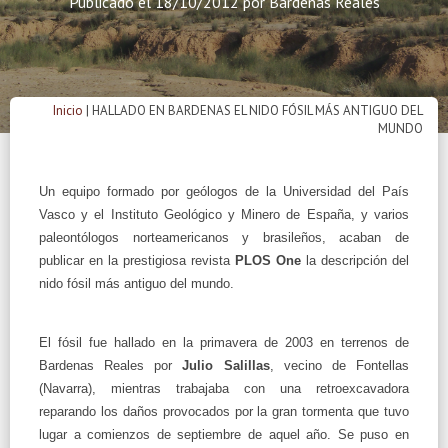
Publicado el
18/10/2012
por
Bardenas Reales
Inicio
|
HALLADO EN BARDENAS EL NIDO FÓSIL MÁS ANTIGUO DEL
MUNDO
Un equipo formado por geólogos de
la Universidad
del País
Vasco y el Instituto Geológico y Minero de España, y varios
paleontólogos norteamericanos y brasileños, acaban de
publicar en la prestigiosa revista
PLOS One
la descripción del
nido fósil más antiguo del mundo.
El fósil fue hallado en la primavera de 2003 en terrenos de
Bardenas Reales por
Julio Salillas
, vecino de Fontellas
(Navarra), mientras trabajaba con una retroexcavadora
reparando los daños provocados por la gran tormenta que tuvo
lugar a comienzos de septiembre de aquel año. Se puso en