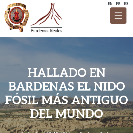
Skip
EN
FR
ES
to
content
Parque Natural
Bardenas
Reales
HALLADO EN
BARDENAS EL NIDO
FÓSIL MÁS ANTIGUO
DEL MUNDO