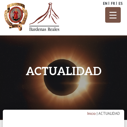
Skip
EN
FR
ES
to
content
Parque Natural
Bardenas
Reales
ACTUALIDAD
Inicio
|
ACTUALIDAD