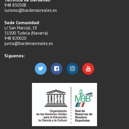
948 830308
turismo@bardenasreales.es
Sede Comunidad
:
c/ San Marcial, 19
31500 Tudela (Navarra)
948 820020
junta@bardenasreales.es
Síguenos: