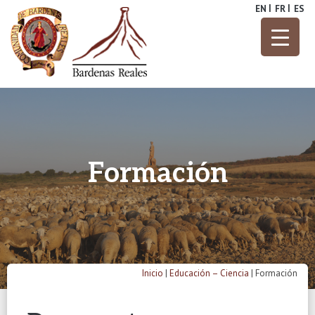
Skip
EN
FR
ES
to
content
Parque Natural
Bardenas
Reales
Formación
Inicio
|
Educación – Ciencia
|
Formación