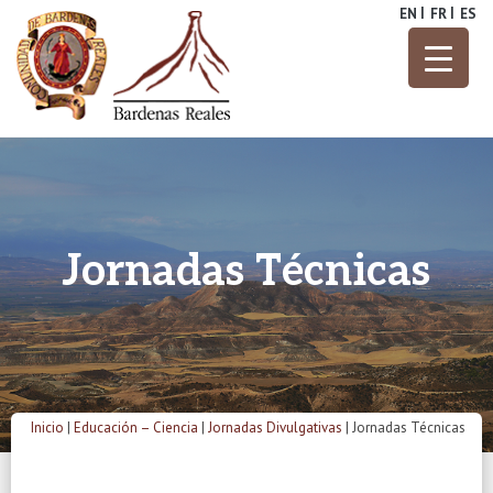
Skip
EN
FR
ES
to
content
Parque Natural
Bardenas
Reales
Jornadas Técnicas
Inicio
|
Educación – Ciencia
|
Jornadas Divulgativas
|
Jornadas Técnicas