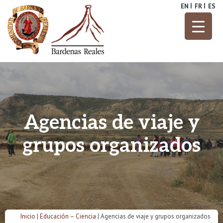
Skip
EN
FR
ES
to
content
Parque Natural
Bardenas
Reales
Agencias de viaje y
grupos organizados
Inicio
|
Educación – Ciencia
|
Agencias de viaje y grupos organizados