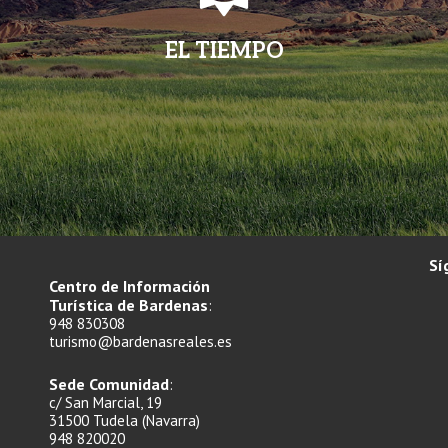
EL TIEMPO
Sí
Centro de Información
Turística de Bardenas
:
948 830308
turismo@bardenasreales.es
Sede Comunidad
:
c/ San Marcial, 19
31500 Tudela (Navarra)
948 820020