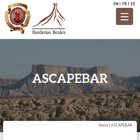
Skip
EN
FR
ES
to
content
Parque Natural
Bardenas
Reales
ASCAPEBAR
Inicio
|
ASCAPEBAR