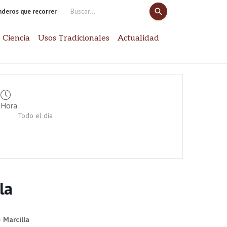
search
enderos que recorrer
Search
for:
 Ciencia
Usos Tradicionales
Actualidad
Hora
Todo el día
la
 Marcilla