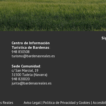
Sí
Centro de Información
Turística de Bardenas
:
948 830308
turismo@bardenasreales.es
Sede Comunidad
:
c/ San Marcial, 19
31500 Tudela (Navarra)
948 820020
junta@bardenasreales.es
s Reales
Aviso Legal
|
Política de Privacidad y Cookies
|
Accesibi