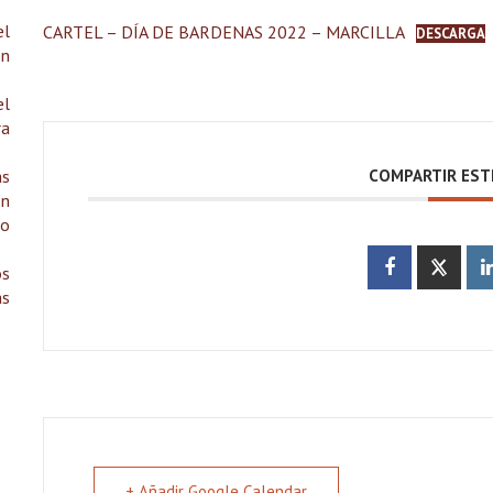
el
CARTEL – DÍA DE BARDENAS 2022 – MARCILLA
DESCARGA
on
el
ra
as
COMPARTIR EST
ón
io
os
as
+ Añadir Google Calendar