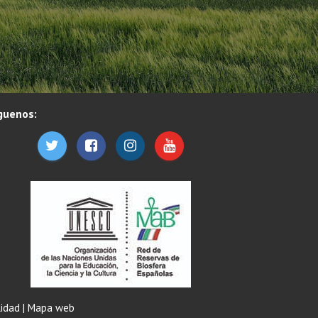
guenos:
lidad
|
Mapa web