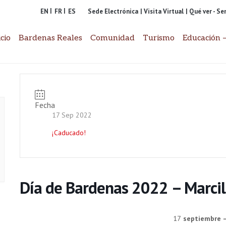
EN
FR
ES
Sede Electrónica
| Visita Virtual
| Qué ver - S
icio
Bardenas Reales
Comunidad
Turismo
Educación –
Fecha
17 Sep 2022
¡Caducado!
Día de Bardenas 2022 – Marcil
17
septiembre –