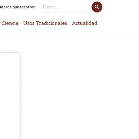
search
enderos que recorrer
Search
for:
 Ciencia
Usos Tradicionales
Actualidad