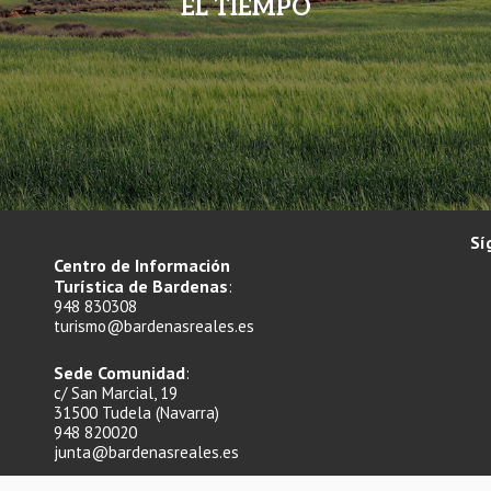
EL TIEMPO
Sí
Centro de Información
Turística de Bardenas
:
948 830308
turismo@bardenasreales.es
Sede Comunidad
:
c/ San Marcial, 19
31500 Tudela (Navarra)
948 820020
junta@bardenasreales.es