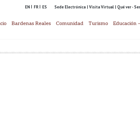
EN
FR
ES
Sede Electrónica
| Visita Virtual
| Qué ver - S
icio
Bardenas Reales
Comunidad
Turismo
Educación –