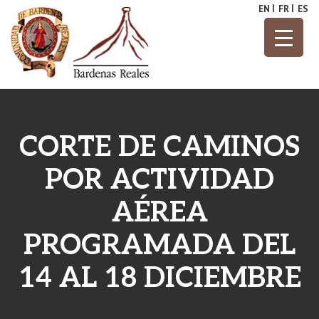
Skip
EN
FR
ES
to
content
Parque Natural
Bardenas
Reales
CORTE DE CAMINOS
POR ACTIVIDAD
AÉREA
PROGRAMADA DEL
14 AL 18 DICIEMBRE