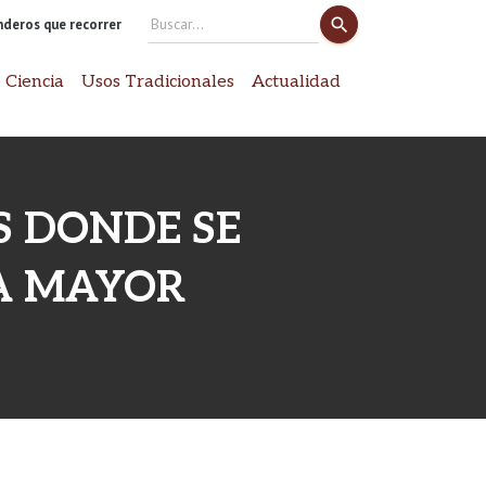
search
enderos que recorrer
Search
for:
 Ciencia
Usos Tradicionales
Actualidad
S DONDE SE
A MAYOR