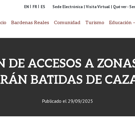
EN
FR
ES
Sede Electrónica
| Visita Virtual
| Qué ver - S
icio
Bardenas Reales
Comunidad
Turismo
Educación –
N DE ACCESOS A ZONA
ARÁN BATIDAS DE CAZ
Publicado el
29/09/2025