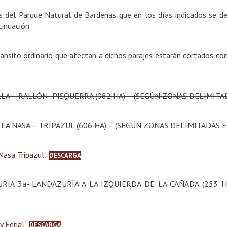
 del Parque Natural de Bardenas que en los días indicados se des
tinuación.
nsito ordinario que afectan a dichos parajes estarán cortados con e
LLA – RALLÓN- PISQUERRA (982 HA) – (SEGÚN ZONAS DELIMIT
– LA NASA – TRIPAZUL (606 HA) – (SEGÚN ZONAS DELIMITADAS
asa Tripazul
DESCARGA
URIA 3a- LANDAZURÍA A LA IZQUIERDA DE LA CAÑADA (253 
 Ferial
DESCARGA