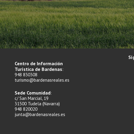
Sí
Centro de Información
Turística de Bardenas
:
948 830308
turismo@bardenasreales.es
Sede Comunidad
:
c/ San Marcial, 19
31500 Tudela (Navarra)
948 820020
junta@bardenasreales.es