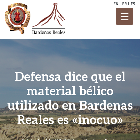
Skip
EN
FR
ES
to
content
Parque Natural
Bardenas
Reales
Defensa dice que el
material bélico
utilizado en Bardenas
Reales es «inocuo»