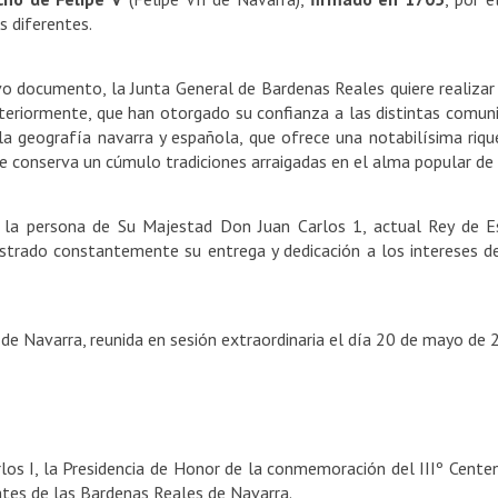
 diferentes.
ivo documento,
la Junta General
de Bardenas Reales quiere realiza
steriormente, que han otorgado su confianza a las distintas comun
la geografía navarra y española, que ofrece una notabilísima riq
ue conserva un cúmulo tradiciones arraigadas en el alma popular de
 la persona de Su Majestad Don Juan Carlos 1, actual Rey de E
ostrado constantemente su entrega y dedicación a los intereses 
 de Navarra, reunida en sesión extraordinaria el día 20 de mayo de 
rlos I, la Presidencia de Honor de la conmemoración del IIIº Cente
ntes de las Bardenas Reales de Navarra.