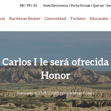
EN
FR
ES
Sede Electrónica
| Visita Virtual
| Qué ver - S
icio
Bardenas Reales
Comunidad
Turismo
Educación –
Carlos I le será ofrecida
Honor
Publicado el
23/05/2005
por
Bardenas Reales