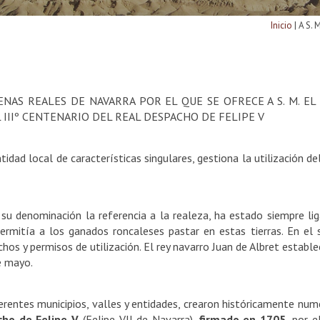
Inicio
|
A S. 
ENAS
REALES DE NAVARRA POR EL QUE SE OFRECE A S. M. EL
IIIº
CENTENARIO DEL REAL DESPACHO DE FELIPE V
ad local de características singulares, gestiona la utilización de
n su denominación la referencia a la realeza, ha estado siempre l
mitía a los ganados roncaleses pastar en estas tierras. En el s
hos y permisos de utilización. El rey navarro Juan de Albret establ
e mayo.
erentes municipios, valles y entidades, crearon históricamente num
ho de Felipe V
(Felipe VII de Navarra),
firmado en 1705
, por 