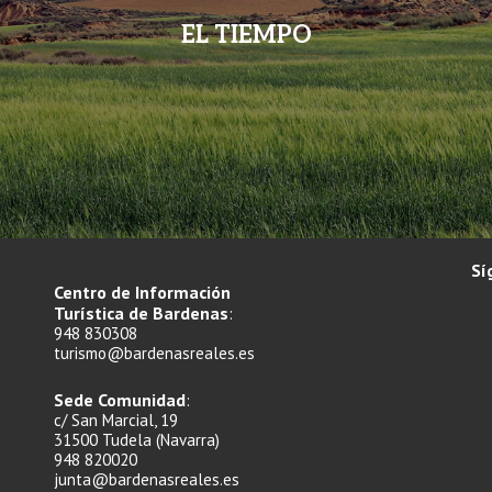
EL TIEMPO
Sí
Centro de Información
Turística de Bardenas
:
948 830308
turismo@bardenasreales.es
Sede Comunidad
:
c/ San Marcial, 19
31500 Tudela (Navarra)
948 820020
junta@bardenasreales.es