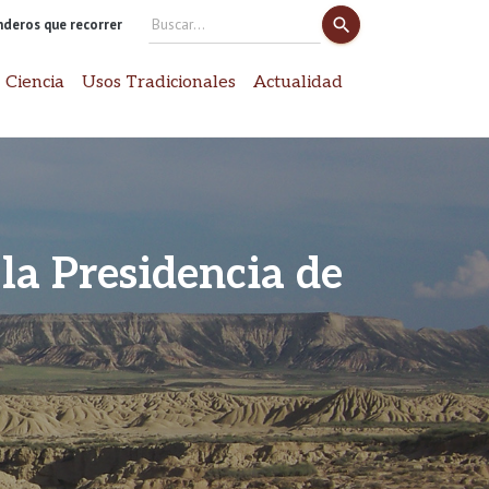
search
enderos que recorrer
Search
for:
 Ciencia
Usos Tradicionales
Actualidad
 la Presidencia de