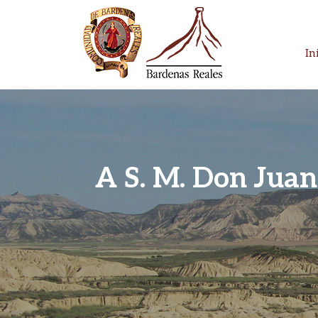
Skip
to
content
In
Parque Natural
Bardenas Reales
A S. M. Don Juan 