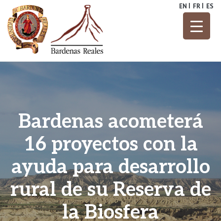
Skip
EN
FR
ES
to
content
Parque Natural
Bardenas
Reales
Bardenas acometerá
16 proyectos con la
ayuda para desarrollo
rural de su Reserva de
la Biosfera