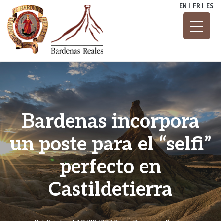
Skip
EN
FR
ES
to
content
Parque Natural
Bardenas
Reales
Bardenas incorpora
un poste para el “selfi”
perfecto en
Castildetierra