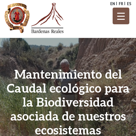
Skip
EN
FR
ES
to
content
Parque Natural
Bardenas
Reales
Mantenimiento del
Caudal ecológico para
la Biodiversidad
asociada de nuestros
ecosistemas