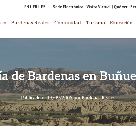
EN
FR
ES
Sede Electrónica
| Visita Virtual
| Qué ver - S
icio
Bardenas Reales
Comunidad
Turismo
Educación –
ía de Bardenas en Buñuel
Publicado el
13/09/2005
por
Bardenas Reales