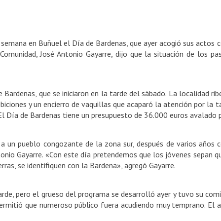
semana en Buñuel el Día de Bardenas, que ayer acogió sus actos ce
a Comunidad,
José Antonio
Gayarre, dijo que la situación de los pas
e Bardenas, que se iniciaron en la tarde del sábado. La localidad r
ibiciones y un encierro de vaquillas que acaparó la atención por
la t
. El Día de Bardenas tiene un presupuesto de 36.000 euros avalado
 a un pueblo congozante de la zona sur, después de varios años c
tonio
Gayarre. «Con este día pretendemos que los jóvenes sepan qu
rras, se identifiquen con la Bardena», agregó Gayarre.
tarde, pero el grueso del programa se desarrolló ayer y tuvo su co
rmitió que numeroso público fuera acudiendo muy temprano. El am