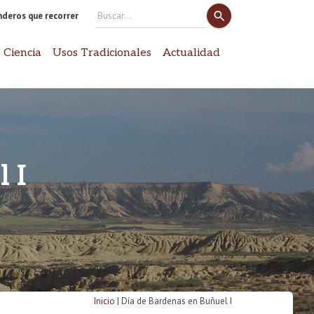
search
enderos que recorrer
Search
for:
 Ciencia
Usos Tradicionales
Actualidad
 I
Inicio
|
Día de Bardenas en Buñuel I