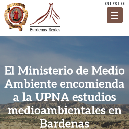
Skip
EN
FR
ES
to
content
Parque Natural
Bardenas
Reales
El Ministerio de Medio
Ambiente encomienda
a la UPNA estudios
medioambientales en
Bardenas