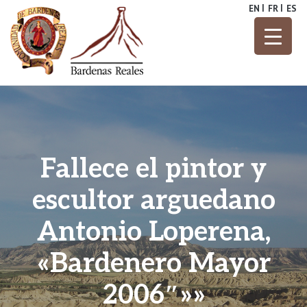
Skip
EN
FR
ES
to
content
Parque Natural
Bardenas
Reales
Fallece el pintor y
escultor arguedano
Antonio Loperena,
«Bardenero Mayor
2006″»»