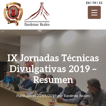
Skip
EN
FR
ES
to
content
Parque Natural
Bardenas
Reales
IX Jornadas Técnicas
Divulgativas 2019 –
Resumen
Publicado el
09/03/2019
por
Bardenas Reales