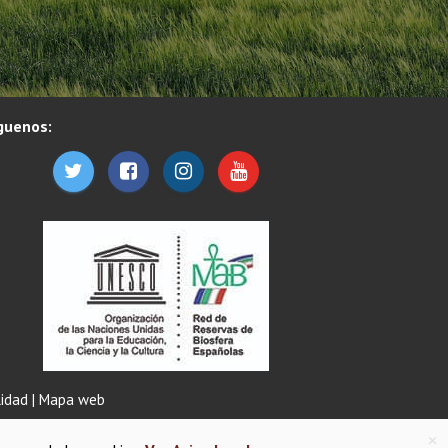
guenos:
lidad
|
Mapa web
×