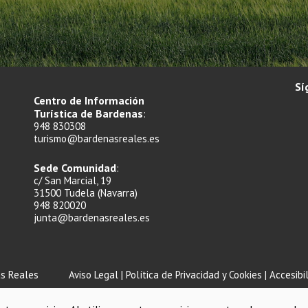
Sí
Centro de Información
Turística de Bardenas
:
948 830308
turismo@bardenasreales.es
Sede Comunidad
:
c/ San Marcial, 19
31500 Tudela (Navarra)
948 820020
junta@bardenasreales.es
s Reales
Aviso Legal
|
Política de Privacidad y Cookies
|
Accesibi