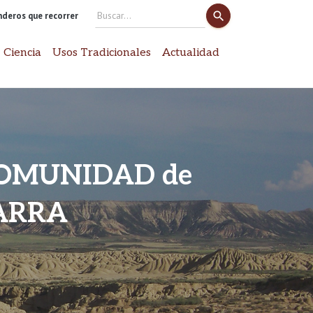
search
enderos que recorrer
Search
for:
 Ciencia
Usos Tradicionales
Actualidad
COMUNIDAD de
ARRA