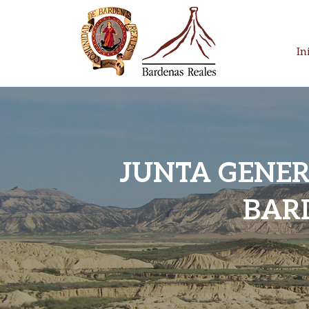
Skip
to
content
In
Parque Natural
Bardenas Reales
JUNTA GENER
BAR