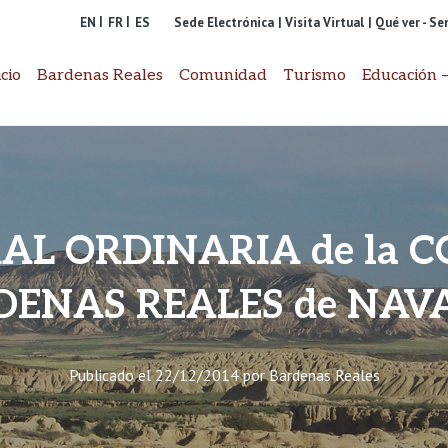
EN
FR
ES
Sede Electrónica
| Visita Virtual
| Qué ver - S
icio
Bardenas Reales
Comunidad
Turismo
Educación –
AL ORDINARIA de la 
DENAS REALES de NAV
Publicado el
22/12/2014
por
Bardenas Reales