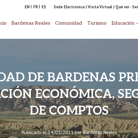
EN
FR
ES
Sede Electrónica
| Visita Virtual
| Qué ver - S
icio
Bardenas Reales
Comunidad
Turismo
Educación –
DAD DE BARDENAS PR
CIÓN ECONÓMICA, S
DE COMPTOS
Publicado el
14/03/2011
por
Bardenas Reales