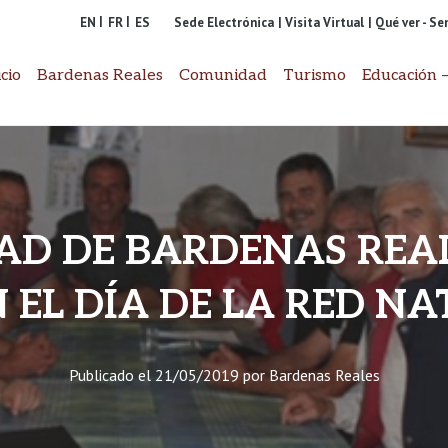
EN
FR
ES
Sede Electrónica
| Visita Virtual
| Qué ver - S
icio
Bardenas Reales
Comunidad
Turismo
Educación –
AD DE BARDENAS REAL
 EL DÍA DE LA RED NA
Publicado el
21/05/2019
por
Bardenas Reales