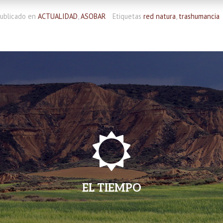
ublicado en
ACTUALIDAD
,
ASOBAR
Etiquetas
red natura
,
trashumancia
EL TIEMPO