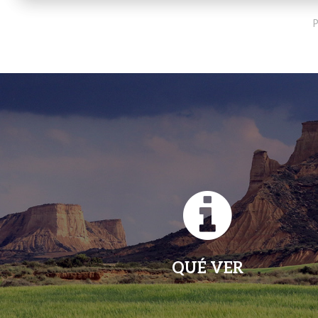
P
QUÉ VER