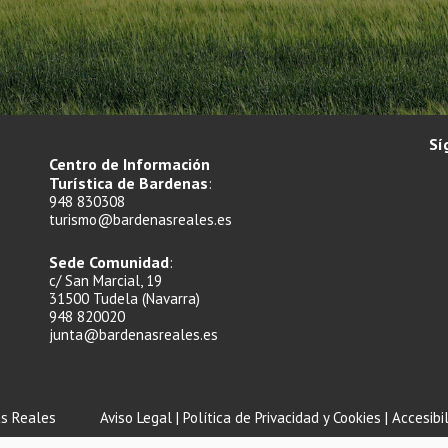
Sí
Centro de Información
Turística de Bardenas
:
948 830308
turismo@bardenasreales.es
Sede Comunidad
:
c/ San Marcial, 19
31500 Tudela (Navarra)
948 820020
junta@bardenasreales.es
s Reales
Aviso Legal
|
Política de Privacidad y Cookies
|
Accesibi