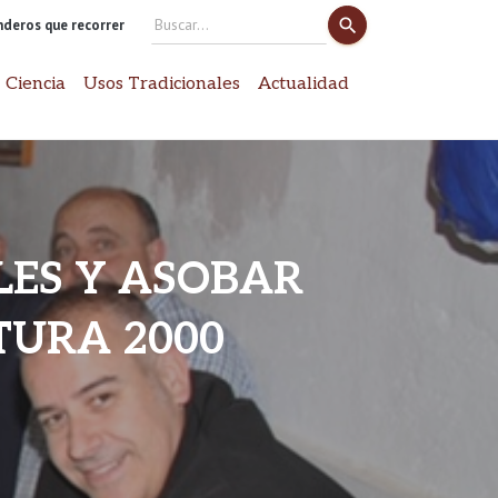
search
enderos que recorrer
Search
for:
 Ciencia
Usos Tradicionales
Actualidad
ES Y ASOBAR
TURA 2000