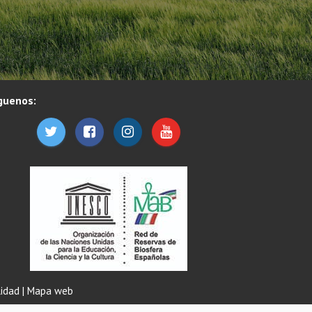
guenos:
lidad
|
Mapa web