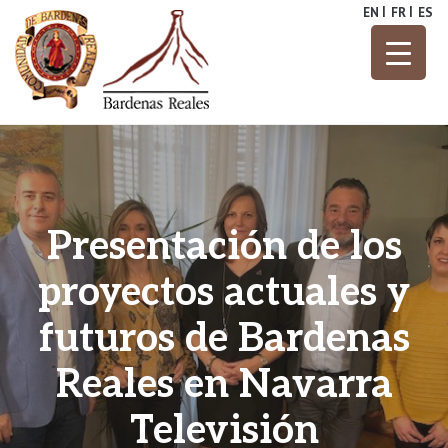
Skip
EN
FR
ES
to
content
Parque Natural
Bardenas
Reales
Presentación de los
proyectos actuales y
futuros de Bardenas
Reales en Navarra
Televisión