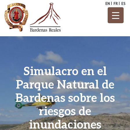
Skip
EN
FR
ES
to
content
Parque Natural
Bardenas
Reales
Simulacro en el
Parque Natural de
Bardenas sobre los
riesgos de
inundaciones