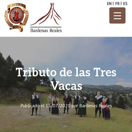
Skip
EN
FR
ES
to
content
Parque Natural
Bardenas
Reales
Tributo de las Tres
Vacas
Publicado el
15/07/2020
por
Bardenas Reales